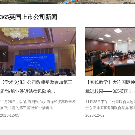
365英国上市公司新闻
<
【学术交流】公司教师受邀参加第三
【实践教学】大连国际仲
届“造船业涉诉法律风险的...
裁进校园——365英国上
11月28日，以“向海图强 助力海洋经济高质量发
11月28日下午，公司联合大
展”为主题的第三届“造船业涉诉法...
宁东亚律师事务所联合举办“模拟
2025-12-05
2025-12-02