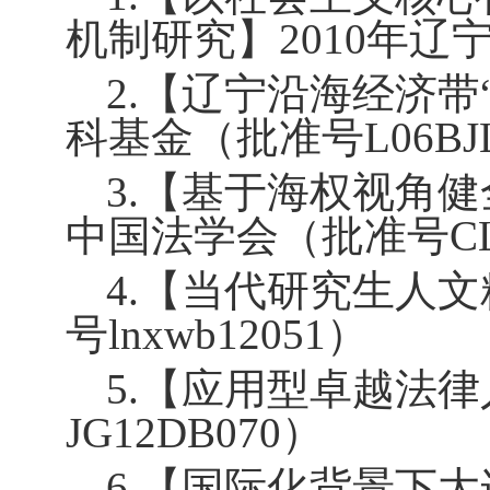
机制研究】
2010
年辽
2.
【辽宁沿海经济带
科基金（批准号
L06BJ
3.
【基于海权视角健
中国法学会（批准号
C
4.
【当代研究生人文
号
lnxwb12051
）
5.
【应用型卓越法律
JG12DB070
）
6.
【国际化背景下大