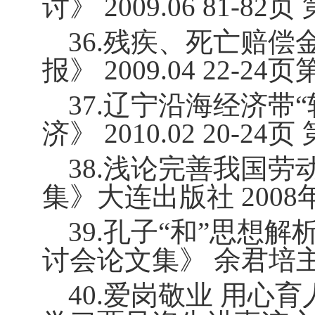
讨》
2009.06 81-82
页
36.
残疾、死亡赔偿
报》
2009.04 22-24
页
37.
辽宁沿海经济带“
济》
2010.02 20-24
页
38.
浅论完善我国劳
集》大连出版社
2008
39.
孔子“和”思想解
讨会论文集》 余君培
40.
爱岗敬业 用心育