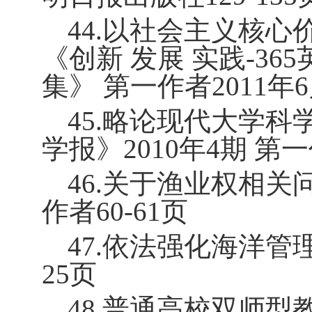
44.
以社会主义核心
《创新 发展 实践
-
36
集》 第一作者
2011
年
6
45.
略论现代大学科
学报》
2010
年
4
期 第
46.
关于渔业权相关
作者
60-61
页
47.
依法强化海洋管
25
页
48.
普通高校双师型