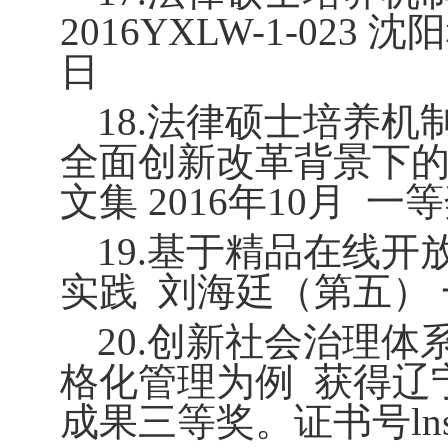
2016YXLW-1-023
沈阳
日
18.
法律硕士培养机
全面创新改革背景下的
文集
2016
年
10
月
一等
19.
基于精品在线开放
实践
刘海廷（第五） 
20.
创新社会治理体
格化管理为例
获得辽
成果三等奖。证书号
ln