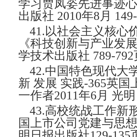
学习贾凤姿先进事迹心
出版社
2010
年
8
月
149
41.
以社会主义核心
《科技创新与产业发展》
学技术出版社
789-792
42.
中国特色现代大
新 发展 实践
-
365英
一作者
2011
年
6
月 光
43.
高校统战工作新形
国上市公司党建与思
明日报出版社
129-135