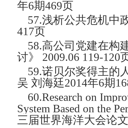
年
6
期
469
页
57.
浅析公共危机中
417
页
58.
高公司党建在构
讨》
2009.06 119-120
59.
诺贝尔奖得主的
吴 刘海廷
2014
年
6
期
16
60.Research on Impro
System Based on the Pe
三届世界海洋大会论