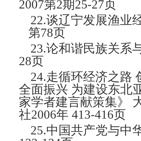
2007
第
2
期
25-27
页
22.
谈辽宁发展渔业
第
78
页
23.
论和谐民族关系
28
页
24.
走循环经济之路
全面振兴 为建设东北
家学者建言献策集》 
社
2006
年
413-416
页
25.
中国共产党与中