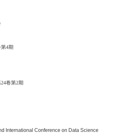
会
卷第
4
期
第
24
卷第
2
期
d International Conference on Data Science