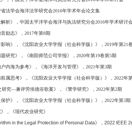
宁省法学会海洋法学研究会
2016
年学术年会论文集
径解析》，中国太平洋学会海洋与执法研究分会
2016
年学术研讨
知音励志》，
2017
年第
8
期
要影响》，《沈阳农业大学学报（社会科学版）》，
2019
年第
21
问题研究》，《南阳师范公司学报》，
2020
年第
19
卷第
5
期
濑户内海为参考》，《海洋开发与管理》，
2021
年第
3
期
源权属思考》，《沈阳农业大学学报（社会科学版）》，
2022
年
之研究—兼评劳埃德谷歌案》，《警学研究》，
2022
年第
2
期
益保护》，《沈阳农业大学学报（社会科学版）》，
2022
年第
3
期
究》，《现代农业研究》
rithm in the Legal Protection of Personal Data
》，
2022 IEEE 2n