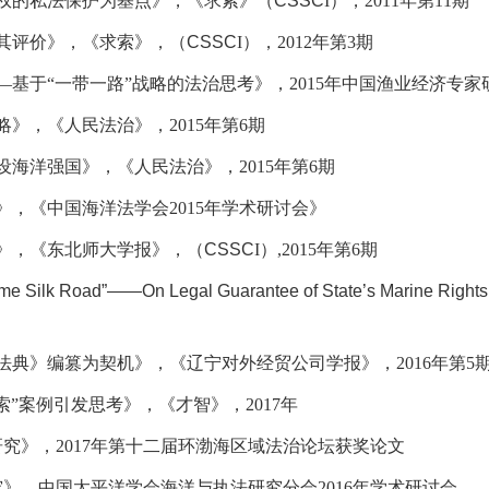
权的私法保护为基点》，《求索》（
CSSC
I
），
2011
年第
11
期
其评价》，《求索》，（
CSSC
I
），
2012
年第
3
期
—基于“
一带一路”
战略的法治思考》，
2015
年中国渔业经济专家
略》，《人民法治》，
2015
年第
6
期
设海洋强国》，《人民法治》，
2015
年第
6
期
》，《中国海洋法学会
2015
年学术研讨会》
》，《东北师大学报》，（
CSSC
I
）
,2015
年第
6
期
ime Silk Road”——On Legal Guarantee of State’s Marine Rights 
法典》编篡为契机》，《辽宁对外经贸公司学报》，
2016
年第
5
索”案例引发思考》，《才智》，
2017
年
研究》，
2017
年第十二届环渤海区域法治论坛获奖论文
究》，中国太平洋学会海洋与执法研究分会
2016
年学术研讨会