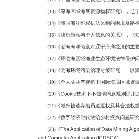
(13)
《深海区域海底资源物权研究》，辽
(14)
《我国海洋维权执法体制的困境及路
(15)
《浅析隐私与个人信息的关系》，《
(16)
《渤海海洋倾废对辽宁海洋经济的主
(17)
《环渤海区域渔业生态环境法律保护
(18)
《渤海环境污染治理对策研究——以
(19)
《全人类共有视角下国际海底区域资
(20)
《
Cookie
技术下不知情同意规则适用
(21)
《域外被遗弃船员遣返权及其合法权
(22)
《数字经济时代法治乡村振兴问题研
(23)
《
The Application of Data Mining Algo
and Computer Application (ICDSCA)