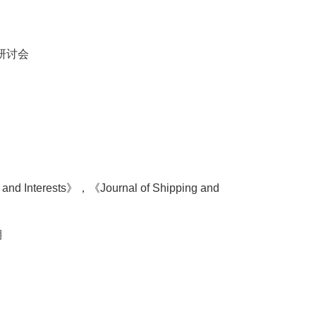
研讨会
and Interests
》，《
Journal of Shipping and
期