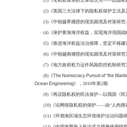
(1)
《论私权体系的立体层次性——以隐私
(2)
《英国三大法律下的隐私权保护立法及
(3)
《中朝越界捕捞的现实困境及对策研究
(4)
《保护黄海海洋权益，实现海洋强国战
(5)
《推进海洋权益法治保障，坚定不移建
(6)
《中朝越南捕捞的现实困境及对策研究
(7)
《地方政府权力运作风险防控机制研究
(8)
《
The Nomocracy Pursuit of “the Marit
Ocean Engineering
》，
2016
年第
2
期
(9)
《再议隐私权的民法保护—以我国《民
(10)
《论网络隐私权的保护——由“人肉搜
(11)
《环渤海区域生态环境保护法治问题
(12)
《中国海警海上执法武力措施使用研